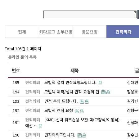
전체
카다로그 송부요망
방문요망
견적의뢰
Total 195건
1 페이지
온라인 문의 목록
번호
제목
글
195
견적의뢰
모빌랙 설치 견적요청드립니다.
김대원
194
견적의뢰
모빌랙 제작/설치 견적 요청의 건
정용호
193
견적의뢰
견적 문의 드립니다.
김가빈
192
견적의뢰
모빌렉 견적 요청
강형구
견적의뢰
[KME] 선박 워크숍용 보관 랙(고정식/이동식)
191
신정화
예산…
190
견적의뢰
견적의뢰드립니다.
김수빈