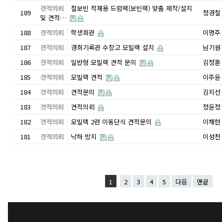
견적의뢰
철보빈 적재용 드럼랙(보빈랙) 맞춤 제작/설치
189
정경철
및 견적…
188
견적의뢰
학생회관
이명주
187
견적의뢰
경희기록관 수장고 모빌랙 설치
남기원
186
견적의뢰
일반형 모빌랙 견적 문의
김정훈
185
견적의뢰
모빌랙 견적
이주윤
184
견적의뢰
견적문의
김지선
183
견적의뢰
견적의뢰
정윤정
182
견적의뢰
모빌랙 2련 이동단식 견적문의
이채현
181
견적의뢰
낙하 방지
이성천
1
2
3
4
5
다음
맨끝