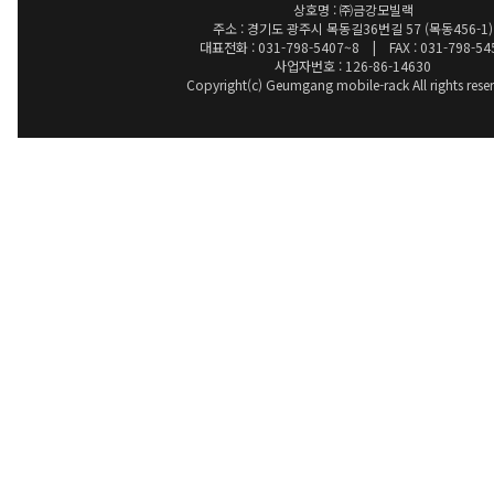
상호명 : ㈜금강모빌랙
주소 : 경기도 광주시 목동길36번길 57 (목동456-1)
대표전화 : 031-798-5407~8 | FAX : 031-798-54
사업자번호 : 126-86-14630
Copyright(c) Geumgang mobile-rack All rights rese